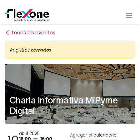
Ir al contenido
Todos los eventos
Registros
cerrados
Charla Informativa MiPyme
Digital
abril 2025
Agregar al calendario:
15:00
16:00